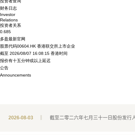
投资者查询
财务日志
Investor
Relations
投资者关系
0.685
多盈最新官网
股票代码00604.HK 香港联交所上市企业
截至
2026/08/07 16:08:15
香港时间
报价有十五分钟或以上延迟
公告
Announcements