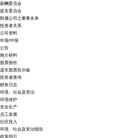
薪酬委员会
提名委员会
附属公司之董事名单
投资者关系
公司资料
年报/中报
公告
推介材料
股票报价
遗失股票告示板
投资者查询
财务日志
环境、社会及管治
环境保护
安全生产
员工发展
社区投入
环境、社会及管治报告
政策指引