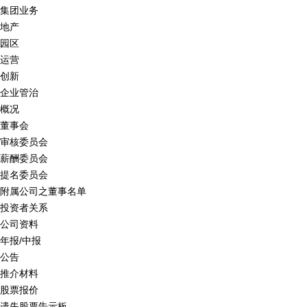
集团业务
地产
园区
运营
创新
企业管治
概况
董事会
审核委员会
薪酬委员会
提名委员会
附属公司之董事名单
投资者关系
公司资料
年报/中报
公告
推介材料
股票报价
遗失股票告示板