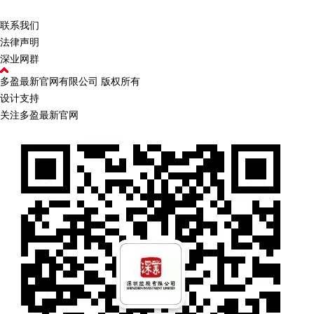
联系我们
法律声明
深业网群
多盈最新官网有限公司
版权所有
设计支持
关注多盈最新官网